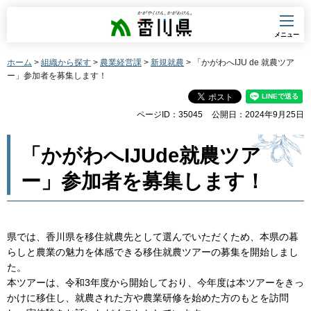
香川県
メニュー
ホーム
>
組織から探す
>
農業経営課
>
新規就農
> 「かがわへIJU de 就農ツア
ー」参加者を募集します！
ページID：35045
公開日：2024年9月25日
「かがわへIJUde就農ツア
ー」参加者を募集します！
県では、香川県を移住就農先として選んでいただくため、本県の暮
らしと農業の魅力を体感できる移住就農ツアーの募集を開始しまし
た。
本ツアーは、令和3年度から開始しており、今年度は本ツアーをきっ
かけに移住し、就農された方や農業研修を始めた方のもとを訪問