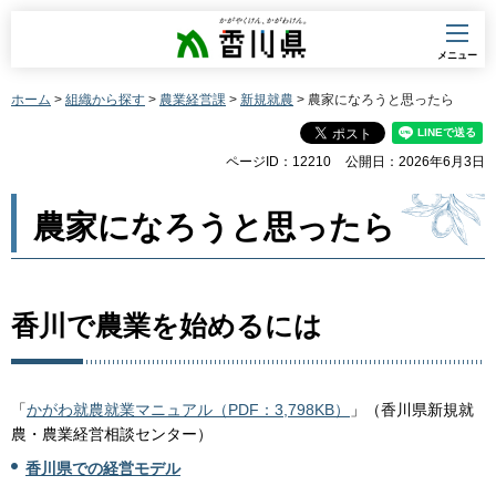
香川県
メニュー
ホーム
>
組織から探す
>
農業経営課
>
新規就農
> 農家になろうと思ったら
ページID：12210
公開日：2026年6月3日
農家になろうと思ったら
香川で農業を始めるには
「
かがわ就農就業マニュアル（PDF：3,798KB）
」（香川県新規就
農・農業経営相談センター）
香川県での経営モデル