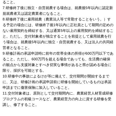
ること。
7.研修終了後に独立・自営就農する場合は、就農後5年以内に認定新
規就農者又は認定農業者になること。
8.研修終了後に雇用就農（農業法人等で常勤することをいう。）す
る予定の場合には、研修終了後1年以内に正社員として期間の定めの
ない雇用契約を締結する、又は通算5年以上の雇用契約を締結するこ
と。ただし、交付対象者が独立することを前提として雇用就農を行
う場合は、就農後5年以内に独立・自営就農する、又は法人の共同経
営者となること。
9.研修計画の承認申請時に前年の世帯全体の所得が600万円以下であ
ること。ただし、600万円を超える場合であっても、生活費の確保
の観点から支援対象とすべき切実な事情があると県が認める場合に
限り、採択を可能とする。
10.研修中の事故によるけが等に備えて、交付期間が開始するまで
に、又は、研修計画の承認申請前に研修を開始しているものは承認
申請までに傷害保険に加入していること。
11.交付対象者は、原則として交付期間内に、農業経営人材育成研修
プログラムの初級コースなど、農業経営力の向上に資する研修を受
講し、修了すること。