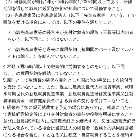
（2）研修期間が概ね1年かつ概ね年間1,200時間以上であり、研修
期間を通して就農に必要な技術や知識について研修すること。
（3）先進農家又は先進農業法人（以下「先進農家等」という。）で
研修を受ける場合にあっては、以下の要件を満たすこと。
ア当該先進農家等の経営主が交付対象者の親族（三親等以内の者
をいう。以下同じ。）ではないこと。
イ当該先進農家等と過去に雇用契約（短期間のパート及びアルバ
イトは除く。）を結んでいないこと。
4.常勤（週35時間以上で継続的に労働するものをいう。以下同
じ。）の雇用契約を締結していないこと。
5.原則として生活費の確保を目的とした国の他の事業による給付等
を受けていないこと。また、過去に農業次世代人材投資事業、就職
氷河期世代の新規就農促進事業、新規就農促進研修支援事業又は就
農準備資金・経営開始資金による資金の交付を受けていないこと。
6.研修終了後に親元就農する予定の場合にあっては、就農に当たっ
て家族経営協定等により交付対象者の責任や役割を明確にすること
並びに就農後5年以内に当該農業経営を継承する、又は当該農業経営
が法人化されている場合は当該法人の経営者（親族との共同経営者
になる場合を含む。）となる又は独立・自営就農することを確約す