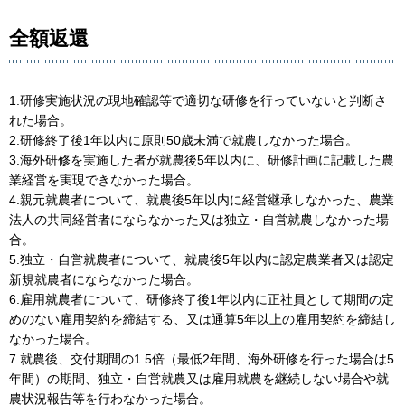
全額返還
1.研修実施状況の現地確認等で適切な研修を行っていないと判断さ
れた場合。
2.研修終了後1年以内に原則50歳未満で就農しなかった場合。
3.海外研修を実施した者が就農後5年以内に、研修計画に記載した農
業経営を実現できなかった場合。
4.親元就農者について、就農後5年以内に経営継承しなかった、農業
法人の共同経営者にならなかった又は独立・自営就農しなかった場
合。
5.独立・自営就農者について、就農後5年以内に認定農業者又は認定
新規就農者にならなかった場合。
6.雇用就農者について、研修終了後1年以内に正社員として期間の定
めのない雇用契約を締結する、又は通算5年以上の雇用契約を締結し
なかった場合。
7.就農後、交付期間の1.5倍（最低2年間、海外研修を行った場合は5
年間）の期間、独立・自営就農又は雇用就農を継続しない場合や就
農状況報告等を行わなかった場合。