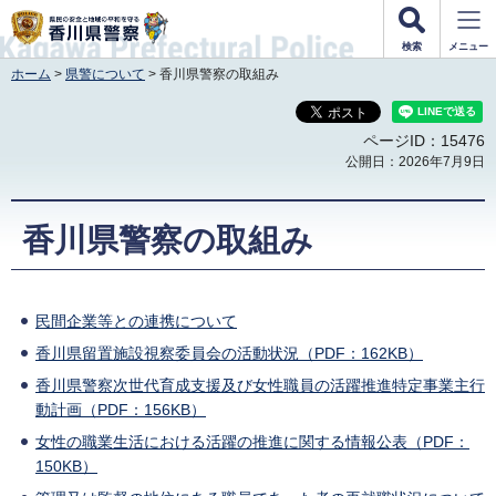
香川県警察
検索
メニュー
ホーム
>
県警について
> 香川県警察の取組み
ページID：15476
公開日：2026年7月9日
香川県警察の取組み
民間企業等との連携について
香川県留置施設視察委員会の活動状況（PDF：162KB）
香川県警察次世代育成支援及び女性職員の活躍推進特定事業主行
動計画（PDF：156KB）
女性の職業生活における活躍の推進に関する情報公表（PDF：
150KB）