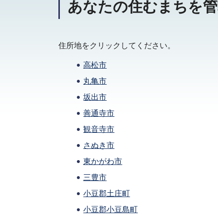
あなたの住むまちを管
住所地をクリックしてください。
高松市
丸亀市
坂出市
善通寺市
観音寺市
さぬき市
東かがわ市
三豊市
小豆郡土庄町
小豆郡小豆島町