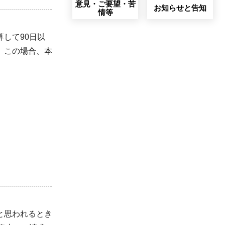
意見・ご要望・苦
お知らせと告知
情等
して90日以
。この場合、本
と思われるとき