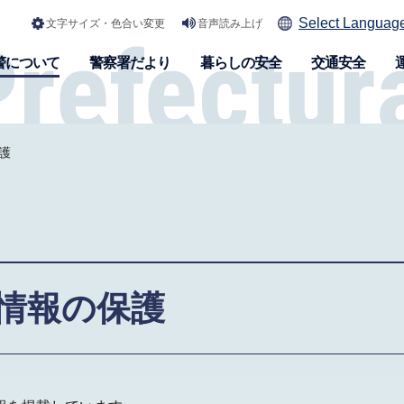
Select Languag
文字サイズ・色合い変更
音声読み上げ
警について
警察署だより
暮らしの安全
交通安全
護
情報の保護