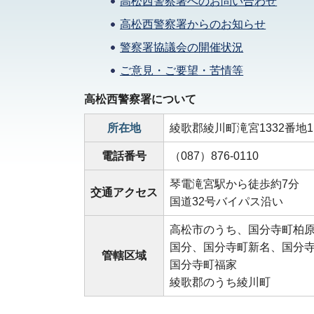
高松西警察署へのお問い合わせ
高松西警察署からのお知らせ
警察署協議会の開催状況
ご意見・ご要望・苦情等
高松西警察署について
所在地
綾歌郡綾川町滝宮1332番地1
電話番号
（087）876-0110
琴電滝宮駅から徒歩約7分
交通アクセス
国道32号バイパス沿い
高松市のうち、国分寺町柏
国分、国分寺町新名、国分
管轄区域
国分寺町福家
綾歌郡のうち綾川町