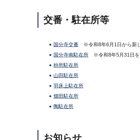
交番・駐在所等
国分寺交番
※令和8年6月1日から新
国分寺南駐在所
※令和8年5月31日
枌所駐在所
山田駐在所
羽床上駐在所
畑田駐在所
陶駐在所
お知らせ