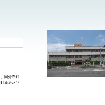
原、国分寺町
寺町新居及び