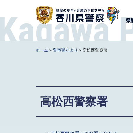
香川県警察
県
ホーム
>
警察署だより
> 高松西警察署
高松西警察署