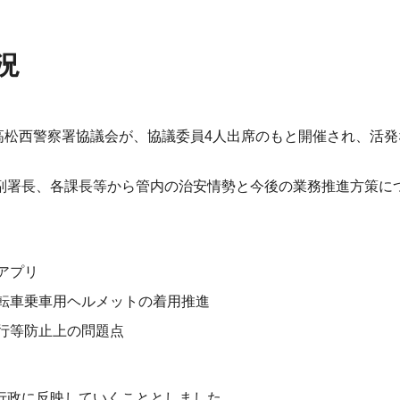
況
回高松西警察署協議会が、協議委員4人出席のもと開催され、活
副署長、各課長等から管内の治安情勢と今後の業務推進方策に
アプリ
転車乗車用ヘルメットの着用推進
行等防止上の問題点
行政に反映していくこととしました。