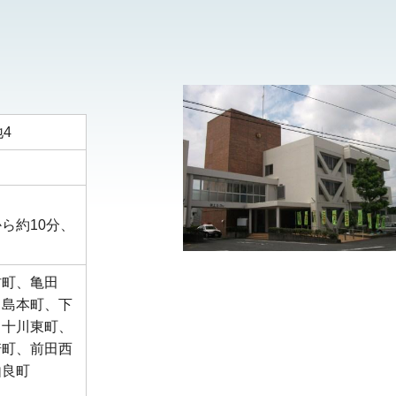
4
ら約10分、
村町、亀田
川島本町、下
、十川東町、
崎町、前田西
由良町