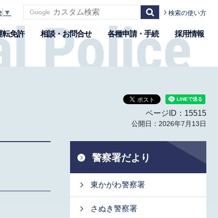
e
▼
検索の使い方
運転免許
相談・お問合せ
各種申請・手続
採用情報
ページID：15515
公開日：2026年7月13日
警察署だより
東かがわ警察署
さぬき警察署