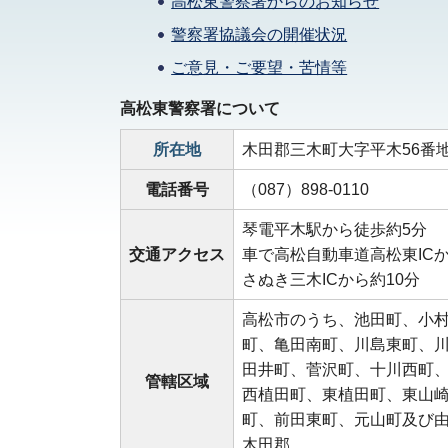
高松東警察署からのお知らせ
警察署協議会の開催状況
ご意見・ご要望・苦情等
高松東警察署について
所在地
木田郡三木町大字平木56番地
電話番号
（087）898-0110
琴電平木駅から徒歩約5分
交通アクセス
車で高松自動車道高松東ICか
さぬき三木ICから約10分
高松市のうち、池田町、小
町、亀田南町、川島東町、
田井町、菅沢町、十川西町
管轄区域
西植田町、東植田町、東山
町、前田東町、元山町及び
木田郡