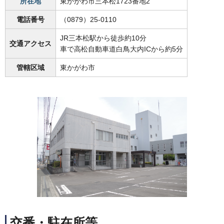
所在地
東かがわ市三本松1723番地2
電話番号
（0879）25-0110
JR三本松駅から徒歩約10分
交通アクセス
車で高松自動車道白鳥大内ICから約5分
管轄区域
東かがわ市
交番・駐在所等