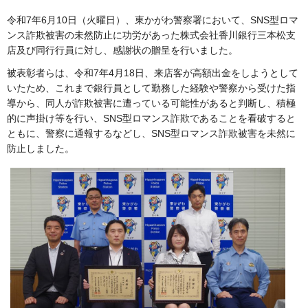
令和7年6月10日（火曜日）、東かがわ警察署において、SNS型ロマ
ンス詐欺被害の未然防止に功労があった株式会社香川銀行三本松支
店及び同行行員に対し、感謝状の贈呈を行いました。
被表彰者らは、令和7年4月18日、来店客が高額出金をしようとして
いたため、これまで銀行員として勤務した経験や警察から受けた指
導から、同人が詐欺被害に遭っている可能性があると判断し、積極
的に声掛け等を行い、SNS型ロマンス詐欺であることを看破すると
ともに、警察に通報するなどし、SNS型ロマンス詐欺被害を未然に
防止しました。