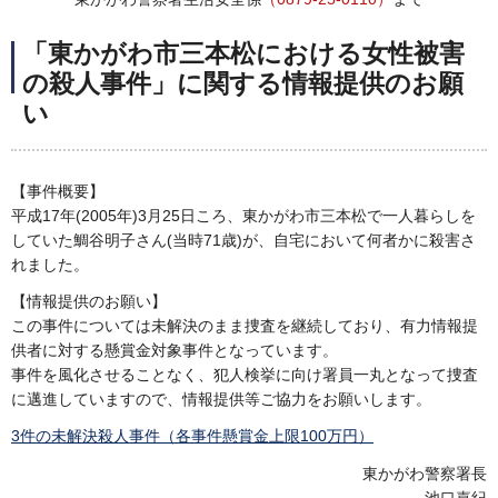
「東かがわ市三本松における女性被害
の殺人事件」に関する情報提供のお願
い
【事件概要】
平成17年(2005年)3月25日ころ、東かがわ市三本松で一人暮らしを
していた鯛谷明子さん(当時71歳)が、自宅において何者かに殺害さ
れました。
【情報提供のお願い】
この事件については未解決のまま捜査を継続しており、有力情報提
供者に対する懸賞金対象事件となっています。
事件を風化させることなく、犯人検挙に向け署員一丸となって捜査
に邁進していますので、情報提供等ご協力をお願いします。
3件の未解決殺人事件（各事件懸賞金上限100万円）
東かがわ警察署長
池口嘉紀