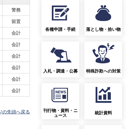
警務
留置
各種申請・手続
落とし物・拾い物
会計
会計
会計
会計
入札・調達・公募
特殊詐欺への対策
会計
会計
刊行物・資料・ニ
ジの先頭へ戻る
統計資料
ュース