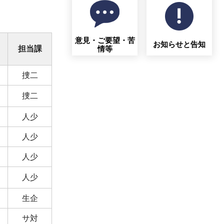
意見・ご要望・苦
お知らせと告知
情等
担当課
捜二
捜二
人少
人少
人少
人少
生企
サ対