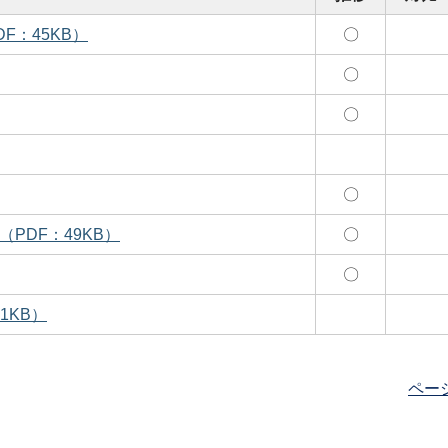
F：45KB）
〇
〇
〇
〇
PDF：49KB）
〇
〇
1KB）
ペー