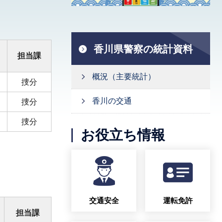
香川県警察の統計資料
担当課
概況（主要統計）
捜分
香川の交通
捜分
捜分
お役立ち情報
交通安全
運転免許
担当課