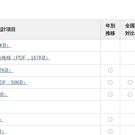
年別
全国
統計項目
推移
対比
KB）
移（PDF：167KB）
7KB）
〇
F：50KB）
〇
〇
B）
〇
〇
）
〇
B）
〇