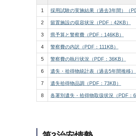
1
採用試験の実施結果（過去3年間）（PD
2
留置施設の収容状況（PDF：42KB）
3
県予算と警察費（PDF：146KB）
4
警察費の内訳（PDF：111KB）
5
警察費の執行状況（PDF：36KB）
6
遺失・拾得物統計表（過去5年間推移）（
7
遺失拾得物品調（PDF：73KB）
8
各署別遺失・拾得物取扱状況（PDF：6
第3治安情勢