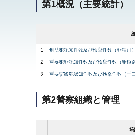
第1概況（主要統計）
1
刑法犯認知件数及び検挙件数（罪種別）（
2
重要犯罪認知件数及び検挙件数（罪種別）
3
重要窃盗犯認知件数及び検挙件数（手口別
第2警察組織と管理
統