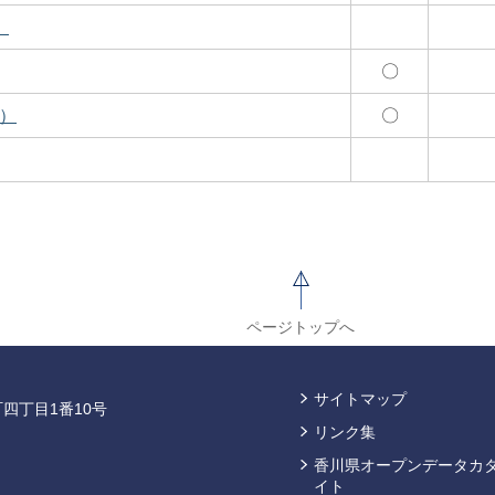
）
〇
B）
〇
ページトップへ
サイトマップ
四丁目1番10号
リンク集
香川県オープンデータカ
イト