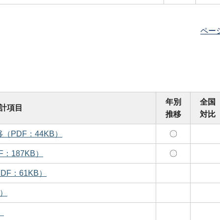
ペー
年別
全国
計項目
推移
対比
PDF：44KB）
〇
：187KB）
〇
F：61KB）
B）
）