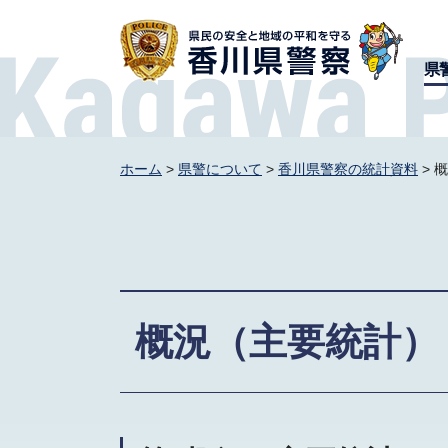
香川県警察
県
ホーム
>
県警について
>
香川県警察の統計資料
> 
概況（主要統計）