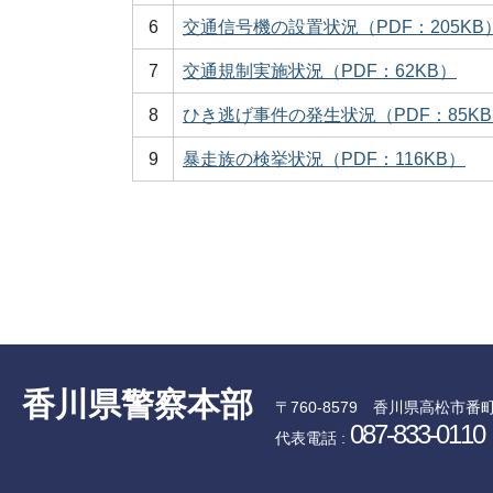
6
交通信号機の設置状況（PDF：205KB
7
交通規制実施状況（PDF：62KB）
8
ひき逃げ事件の発生状況（PDF：85K
9
暴走族の検挙状況（PDF：116KB）
香川県警察本部
〒760-8579
香川県高松市番町
087-833-0110
代表電話 :