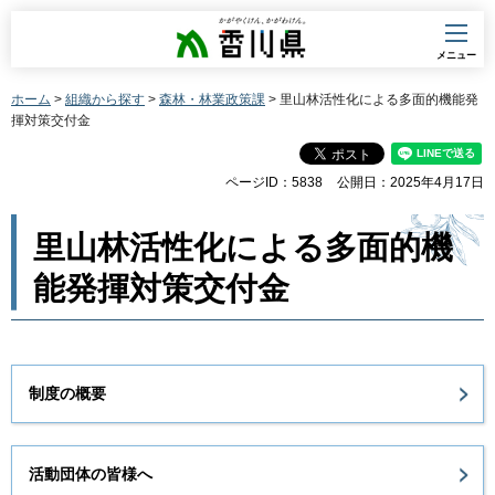
香川県
メニュー
ホーム
>
組織から探す
>
森林・林業政策課
> 里山林活性化による多面的機能発
揮対策交付金
ページID：5838
公開日：2025年4月17日
里山林活性化による多面的機
能発揮対策交付金
制度の概要
活動団体の皆様へ