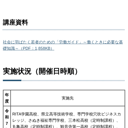
講座資料
社会に羽ばたく若者のための「労働ガイド」～働くときに必要な基
礎知識～（PDF：1,858KB）
実施状況（開催日時順）
年
実施先
度
令
RITA学園高校、県立高等技術学校、専門学校穴吹ビジネスカ
和
レッジ、さぬき福祉専門学校、三本松高校（定時制課程）、
7
丸亀高校（定時制課程）、観音寺第一高校（定時制課程）、