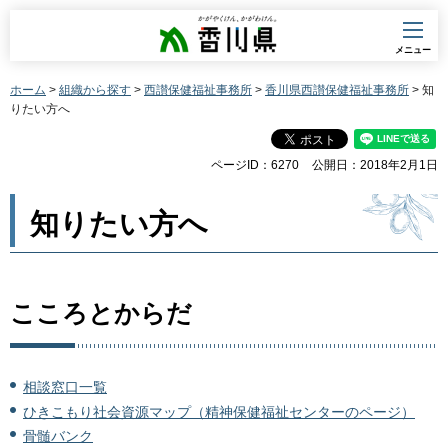
香川県
メニュー
ホーム
>
組織から探す
>
西讃保健福祉事務所
>
香川県西讃保健福祉事務所
> 知
りたい方へ
ページID：6270
公開日：2018年2月1日
知りたい方へ
こころとからだ
相談窓口一覧
ひきこもり社会資源マップ（精神保健福祉センターのページ）
骨髄バンク