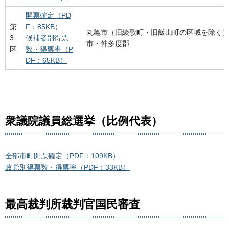
開票確定（PD
第
F：85KB）
丸亀市（旧綾歌町・旧飯山町の区域を除く
3
候補者別得票
市・仲多度郡
区
数・得票率（P
DF：65KB）
衆議院議員総選挙（比例代表）
全部市町開票確定（PDF：109KB）
政党別得票数・得票率（PDF：33KB）
最高裁判所裁判官国民審査