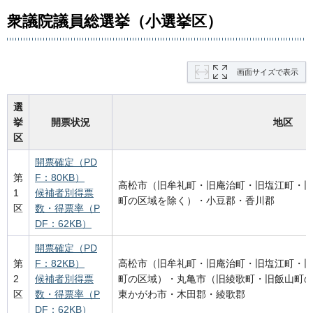
衆議院議員総選挙（小選挙区）
画面サイズで表示
選
挙
開票状況
地区
区
開票確定（PD
第
F：80KB）
高松市（旧牟礼町・旧庵治町・旧塩江町・
1
候補者別得票
町の区域を除く）・小豆郡・香川郡
区
数・得票率（P
DF：62KB）
開票確定（PD
第
F：82KB）
高松市（旧牟礼町・旧庵治町・旧塩江町・
2
候補者別得票
町の区域）・丸亀市（旧綾歌町・旧飯山町
区
数・得票率（P
東かがわ市・木田郡・綾歌郡
DF：62KB）