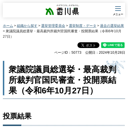
香川県
メニュー
ホーム
>
組織から探す
>
選挙管理委員会
>
選挙制度・データ
>
過去の選挙結果
> 衆議院議員総選挙・最高裁判所裁判官国民審査・投開票結果（令和6年10月
27日）
ページID：50773
公開日：2024年10月28日
衆議院議員総選挙・最高裁判
所裁判官国民審査・投開票結
果（令和6年10月27日）
投票結果