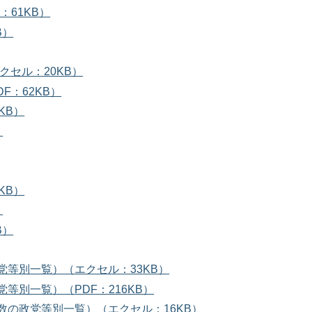
：61KB）
B）
クセル：20KB）
F：62KB）
KB）
）
KB）
）
B）
等別一覧）（エクセル：33KB）
別一覧）（PDF：216KB）
の政党等別一覧）（エクセル：16KB）