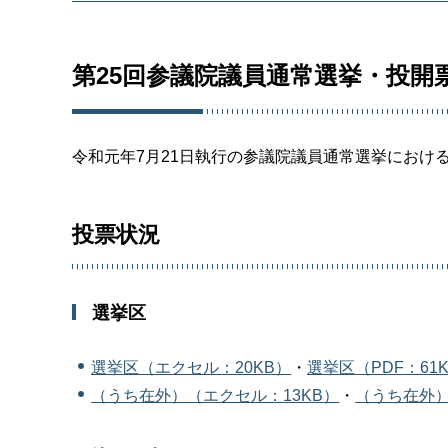
第25回参議院議員通常選挙・投開
令和元年7月21日執行の参議院議員通常選挙における
投票状況
選挙区
選挙区（エクセル：20KB）
・
選挙区（PDF：61
（うち在外）（エクセル：13KB）
・
（うち在外）