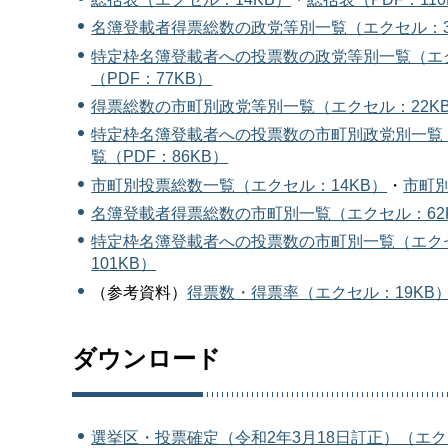
名簿登載者得票総数の政党等別一覧（エクセル：3
特定枠名簿登載者への投票数の政党等別一覧（エク
（PDF：77KB）
得票総数の市町別政党等別一覧（エクセル：22K
特定枠名簿登載者への投票数の市町別政党別一覧（
覧（PDF：86KB）
市町別投票総数一覧（エクセル：14KB）
・
市町別
名簿登載者得票総数の市町別一覧（エクセル：62
特定枠名簿登載者への投票数の市町別一覧（エクセ
101KB）
（参考資料）
得票数・得票率（エクセル：19KB
ダウンロード
選挙区・投票確定（令和2年3月18日訂正）（エク