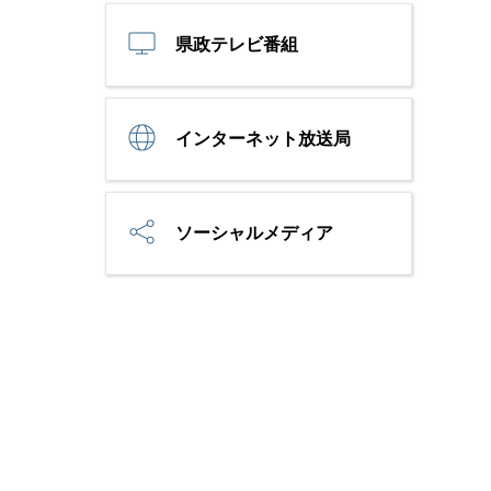
県政テレビ番組
インターネット放送局
ソーシャルメディア