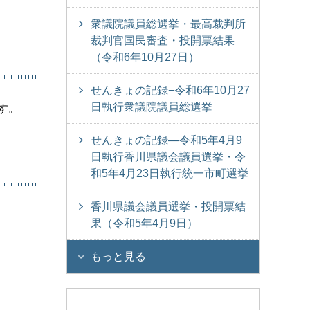
衆議院議員総選挙・最高裁判所
裁判官国民審査・投開票結果
（令和6年10月27日）
せんきょの記録−令和6年10月27
日執行衆議院議員総選挙
す。
せんきょの記録―令和5年4月9
日執行香川県議会議員選挙・令
和5年4月23日執行統一市町選挙
香川県議会議員選挙・投開票結
果（令和5年4月9日）
もっと見る