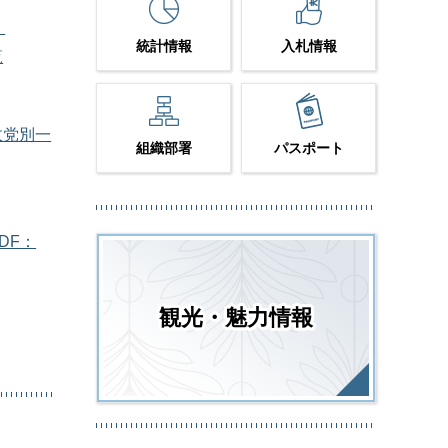
）
統計情報
入札情報
覧
政党別一
組織部署
パスポート
DF：
観光・魅力情報