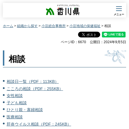
香川県
メニュー
ホーム
>
組織から探す
>
小豆総合事務所
>
小豆地域の保健福祉
> 相談
ページID：6670
公開日：2024年9月5日
相談
相談日一覧（PDF：113KB）
こころの相談（PDF：255KB）
女性相談
子ども相談
ひとり親・寡婦相談
医療相談
肝炎ウイルス相談（PDF：245KB）