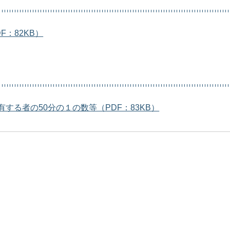
：82KB）
る者の50分の１の数等（PDF：83KB）