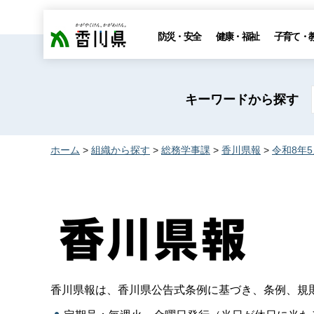
香川県
防災・安全
健康・福祉
子育て・
キーワードから探す
ホーム
>
組織から探す
>
総務学事課
>
香川県報
>
令和8年
香川県報は、香川県公告式条例に基づき、条例、規