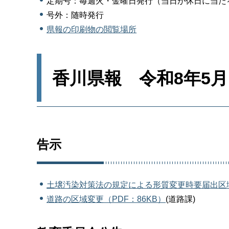
定期号：毎週火・金曜日発行（当日が休日に当た
号外：随時発行
県報の印刷物の閲覧場所
香川県報 令和8年5月
告示
土壌汚染対策法の規定による形質変更時要届出区域
道路の区域変更（PDF：86KB）
(道路課)