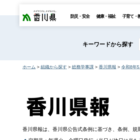
香川県
防災・安全
健康・福祉
子育て・
キーワードから探す
ホーム
>
組織から探す
>
総務学事課
>
香川県報
>
令和8年
香川県報は、香川県公告式条例に基づき、条例、規