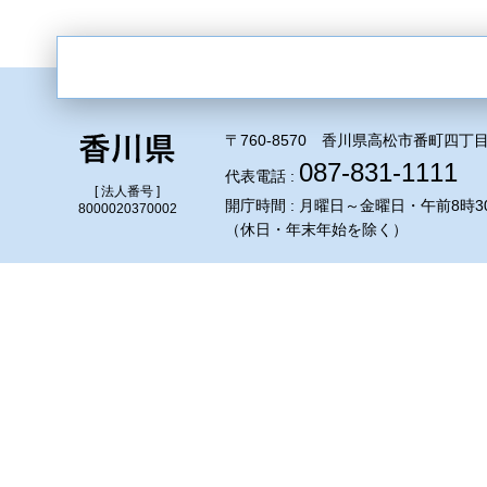
〒760-8570 香川県高松市番町四丁目
087-831-1111
代表電話 :
[ 法人番号 ]
開庁時間 : 月曜日～金曜日・午前8時3
8000020370002
（休日・年末年始を除く）