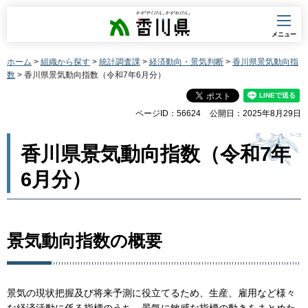
香川県
メニュー
ホーム
>
組織から探す
>
統計調査課
>
経済動向・景気判断
>
香川県景気動向指
数
> 香川県景気動向指数（令和7年6月分）
ページID：56624
公開日：2025年8月29日
香川県景気動向指数（令和7年
6月分）
景気動向指数の概要
景気の現状把握及び将来予測に役立てるため、生産、雇用など様々