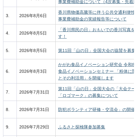
事業費補助金について（4次募集・先着
香川県物価高騰等に伴う公共交通利便性
3.
2026年8月6日
事業費補助金の実績報告等について
「香川県民の日」おもいでの香川写真を
4.
2026年8月5日
す！
5.
2026年8月5日
第11回「山の日」全国大会の協賛を募集
かがわ食品イノベーション研究会 令和8年
6.
2026年8月3日
食品イノベーションセミナー 「粉体に関
とその利活用」を開催します
第11回「山の日」全国大会の「大会テー
7.
2026年7月31日
「ロゴマーク」の募集について
8.
2026年7月31日
防犯ボランティア研修・交流会」の開催
9.
2026年7月29日
ふるさと探検隊参加募集