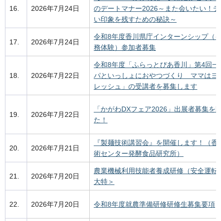
16.
2026年7月24日
のデートマナー2026～また会いたい！
い印象を残すための秘訣～
令和8年度香川県庁インターンシップ（
17.
2026年7月24日
務体験）参加者募集
令和8年度「ふらっとぴあ香川」第4回一
18.
2026年7月22日
パといっしょにおやつづくり ママはヨ
レッシュ」の受講者を募集します
「かがわDXフェア2026」出展者募集を
19.
2026年7月22日
た！
『製麺技術講習会』を開催します！（香
20.
2026年7月21日
術センター発酵食品研究所）
農業機械利用技能者養成研修（安全運転
21.
2026年7月20日
大特＞
22.
2026年7月20日
令和8年度就農準備研修研修生募集要項