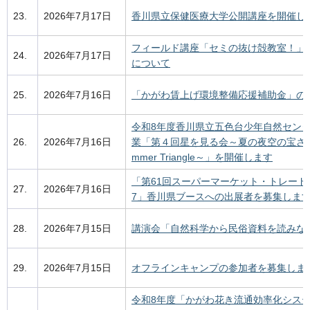
23.
2026年7月17日
香川県立保健医療大学公開講座を開催し
フィールド講座「セミの抜け殻教室！」
24.
2026年7月17日
について
25.
2026年7月16日
「かがわ賃上げ環境整備応援補助金」の
令和8年度香川県立五色台少年自然セン
26.
2026年7月16日
業「第４回星を見る会～夏の夜空の宝さが
mmer Triangle～」を開催します
「第61回スーパーマーケット・トレードシ
27.
2026年7月16日
7」香川県ブースへの出展者を募集しま
28.
2026年7月15日
講演会「自然科学から民俗資料を読みな
29.
2026年7月15日
オフラインキャンプの参加者を募集しま
令和8年度「かがわ花き流通効率化シス