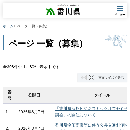
香川県
メニュー
ホーム
> ページ 一覧（募集）
ページ 一覧（募集）
全308件中 1～30件 表示中です
画面サイズで表示
番
公開日
タイトル
号
「香川県海外ビジネスキックオフセミナ
1.
2026年8月7日
談会」の開催について
香川県物価高騰等に伴う公共交通利便性
2.
2026年8月7日