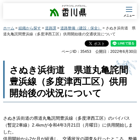
香川県
メニュー
ホーム
>
組織から探す
>
道路課
>
道路整備（建設・保全）
> さぬき浜街道 県
道丸亀詫間豊浜線（多度津西工区）供用開始後の交通状況について
ページID：35453
公開日：2022年6月30日
さぬき浜街道 県道丸亀詫間
豊浜線（多度津西工区）供用
開始後の状況について
さぬき浜街道の県道丸亀詫間豊浜線（多度津西工区）のバイパス
（暫定2車線）2.4kmが令和4年3月21日（月曜日）に供用開始しま
した。
供用開始から2か月が経過し、交通状況の調査を行ったところ、整備