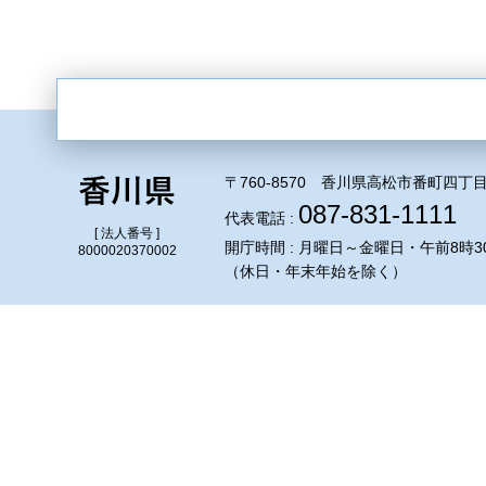
〒760-8570 香川県高松市番町四丁目
087-831-1111
代表電話 :
[ 法人番号 ]
開庁時間 : 月曜日～金曜日・午前8時3
8000020370002
（休日・年末年始を除く）