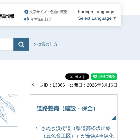
Foreign Language
文字サイズ・色合い変更
県政情報
Select Language
▼
音声読み上げ
検索の仕方
ページID：13386
公開日：2026年3月16日
て
道路整備（建設・保全）
さぬき浜街道（県道高松坂出線
（五色台工区））が全線4車線化