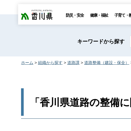
香川県
防災・安全
健康・福祉
子育て・
キーワードから探す
ホーム
>
組織から探す
>
道路課
>
道路整備（建設・保全）
「香川県道路の整備に