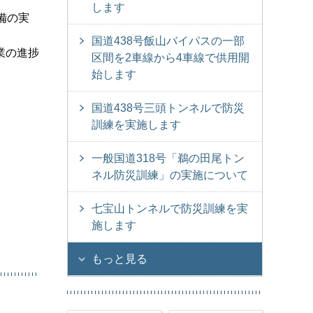
します
備の実
国道438号飯山バイパスの一部
業の進捗
区間を2車線から4車線で供用開
始します
国道438号三頭トンネルで防災
訓練を実施します
一般国道318号「鵜の田尾トン
ネル防災訓練」の実施について
七宝山トンネルで防災訓練を実
施します
もっと見る