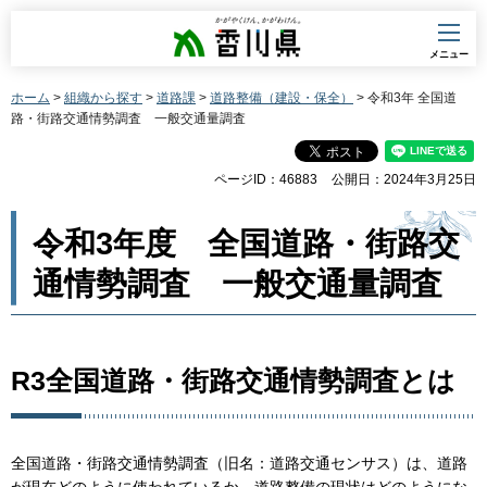
香川県
メニュー
ホーム
>
組織から探す
>
道路課
>
道路整備（建設・保全）
> 令和3年 全国道
路・街路交通情勢調査 一般交通量調査
ページID：46883
公開日：2024年3月25日
令和3年度 全国道路・街路交
通情勢調査 一般交通量調査
R3全国道路・街路交通情勢調査とは
全国道路・街路交通情勢調査（旧名：道路交通センサス）は、道路