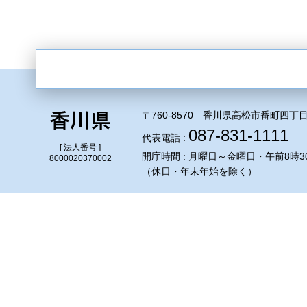
〒760-8570 香川県高松市番町四丁目
087-831-1111
代表電話 :
[ 法人番号 ]
開庁時間 : 月曜日～金曜日・午前8時3
8000020370002
（休日・年末年始を除く）