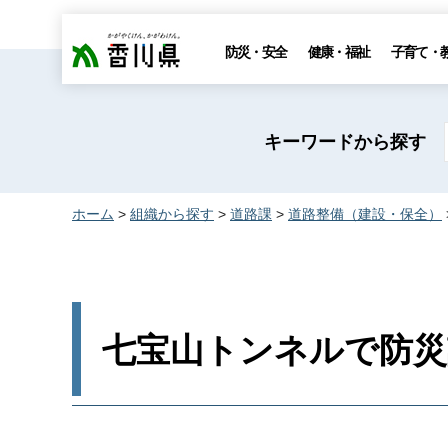
香川県
防災・安全
健康・福祉
子育て・
キーワードから探す
ホーム
>
組織から探す
>
道路課
>
道路整備（建設・保全）
七宝山トンネルで防災