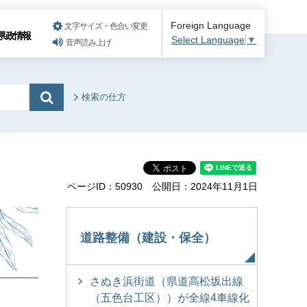
Foreign Language
文字サイズ・色合い変更
県政情報
Select Language
▼
音声読み上げ
検索の仕方
ページID：50930
公開日：2024年11月1日
道路整備（建設・保全）
さぬき浜街道（県道高松坂出線
（五色台工区））が全線4車線化