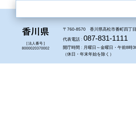
〒760-8570 香川県高松市番町四丁目
087-831-1111
代表電話 :
[ 法人番号 ]
開庁時間 : 月曜日～金曜日・午前8時3
8000020370002
（休日・年末年始を除く）