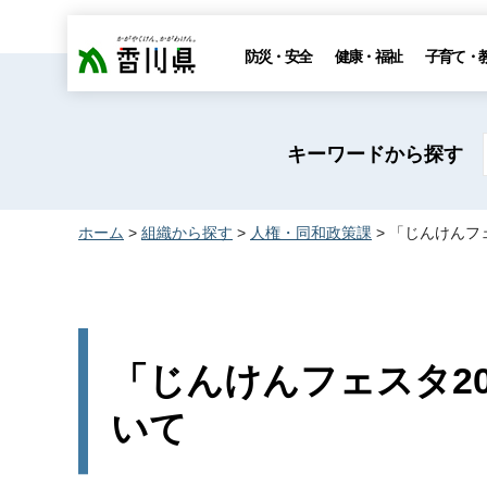
香川県
防災・安全
健康・福祉
子育て・
キーワードから探す
ホーム
>
組織から探す
>
人権・同和政策課
> 「じんけんフ
「じんけんフェスタ2
いて