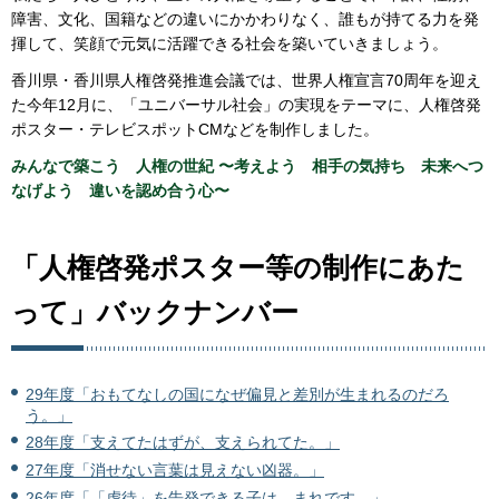
障害、文化、国籍などの違いにかかわりなく、誰もが持てる力を発
揮して、笑顔で元気に活躍できる社会を築いていきましょう。
香川県・香川県人権啓発推進会議では、世界人権宣言70周年を迎え
た今年12月に、「ユニバーサル社会」の実現をテーマに、人権啓発
ポスター・テレビスポットCMなどを制作しました。
みんなで築こう 人権の世紀 〜考えよう 相手の気持ち 未来へつ
なげよう 違いを認め合う心〜
「人権啓発ポスター等の制作にあた
って」バックナンバー
29年度「おもてなしの国になぜ偏見と差別が生まれるのだろ
う。」
28年度「支えてたはずが、支えられてた。」
27年度「消せない言葉は見えない凶器。」
26年度「「虐待」を告発できる子は、まれです。」