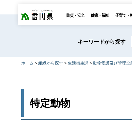
香川県
防災・安全
健康・福祉
子育て・
キーワードから探す
ホーム
>
組織から探す
>
生活衛生課
>
動物愛護及び管理全
特定動物