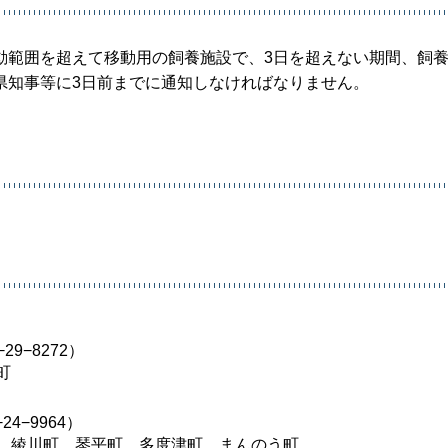
動範囲を超えて移動用の飼養施設で、3日を超えない期間、飼
県知事等に3日前までに通知しなければなりません。
9−8272）
町
4−9964）
、綾川町、琴平町、多度津町、まんのう町