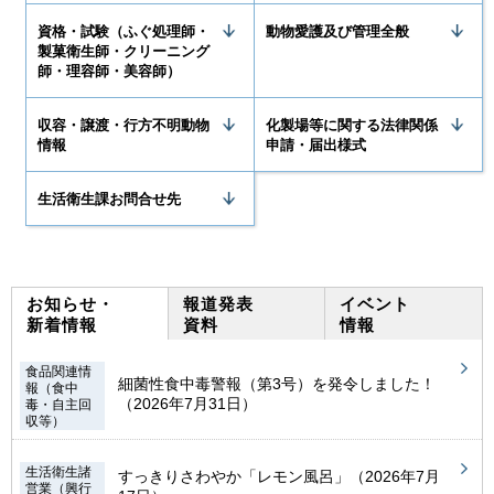
資格・試験（ふぐ処理師・
動物愛護及び管理全般
製菓衛生師・クリーニング
師・理容師・美容師）
収容・譲渡・行方不明動物
化製場等に関する法律関係
情報
申請・届出様式
生活衛生課お問合せ先
お知らせ・
報道発表
イベント
新着情報
資料
情報
食品関連情
細菌性食中毒警報（第3号）を発令しました！
報（食中
（2026年7月31日）
毒・自主回
収等）
生活衛生諸
すっきりさわやか「レモン風呂」（2026年7月
営業（興行