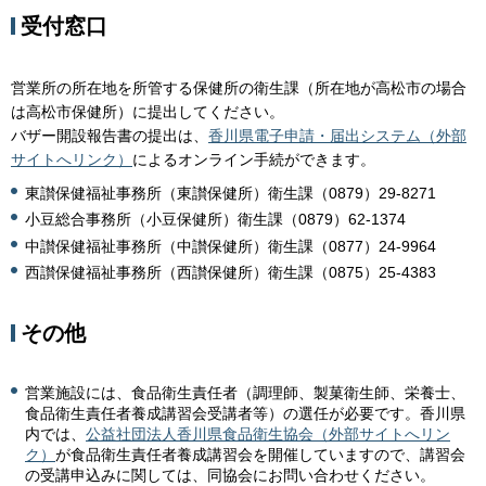
受付窓口
営業所の所在地を所管する保健所の衛生課（所在地が高松市の場合
は高松市保健所）に提出してください。
バザー開設報告書の提出は、
香川県電子申請・届出システム（外部
サイトへリンク）
によるオンライン手続ができます。
東讃保健福祉事務所（東讃保健所）衛生課（0879）29-8271
小豆総合事務所（小豆保健所）衛生課（0879）62-1374
中讃保健福祉事務所（中讃保健所）衛生課（0877）24-9964
西讃保健福祉事務所（西讃保健所）衛生課（0875）25-4383
その他
営業施設には、食品衛生責任者（調理師、製菓衛生師、栄養士、
食品衛生責任者養成講習会受講者等）の選任が必要です。香川県
内では、
公益社団法人香川県食品衛生協会（外部サイトへリン
ク）
が食品衛生責任者養成講習会を開催していますので、講習会
の受講申込みに関しては、同協会にお問い合わせください。