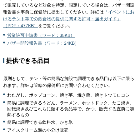
て販売しているなど対象を特定、限定している場合は、バザー開設
報告書を事前に保健所に提出してください。詳細は
「イベントにお
けるテント等での飲食物の提供に関する許可・届出ガイド」
（PDF：477KB）
をご覧ください。
営業許可申請書（ワード：35KB）
バザー開設報告書（ワード：24KB）
提供できる品目
原則として、テント等の簡易な施設で調理できる品目は以下に限ら
れます。詳細は管轄の保健所にお問い合わせください。
わたがし、ポップコーン、焼き芋、焼き栗、焼きトウモロコシ
簡易に調理できるうどん、ラーメン、ホットドック、たこ焼き、
回転焼き及びこれらに類する食品等で、かつ、販売する直前に加
熱するもの
簡易に調理できる飲料水、かき氷
アイスクリーム類の小分け販売