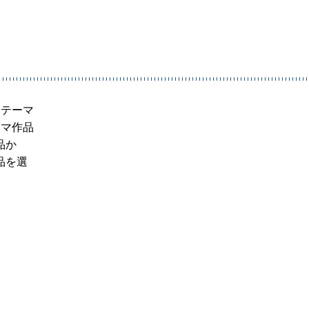
「テーマ
ーマ作品
品か
品を選