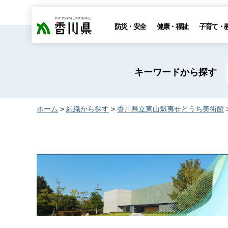
香川県
防災・安全
健康・福祉
子育て・
キーワードから探す
ホーム
>
組織から探す
>
香川県立東山魁夷せとうち美術館