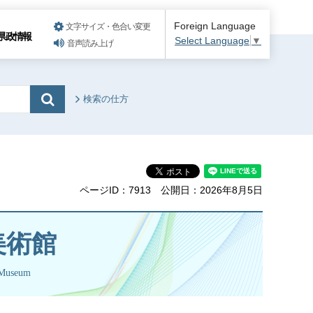
Foreign Language
文字サイズ・色合い変更
県政情報
Select Language
▼
音声読み上げ
検索の仕方
ページID：7913
公開日：2026年8月5日
美術館
tMuseum