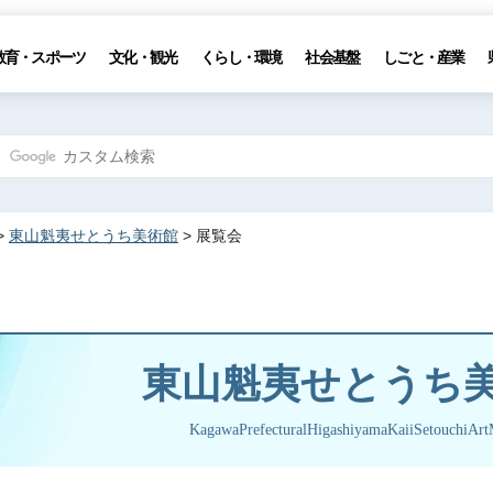
教育・スポーツ
文化・観光
くらし・環境
社会基盤
しごと・産業
>
東山魁夷せとうち美術館
> 展覧会
東山魁夷せとうち
KagawaPrefecturalHigashiyamaKaiiSetouchiAr