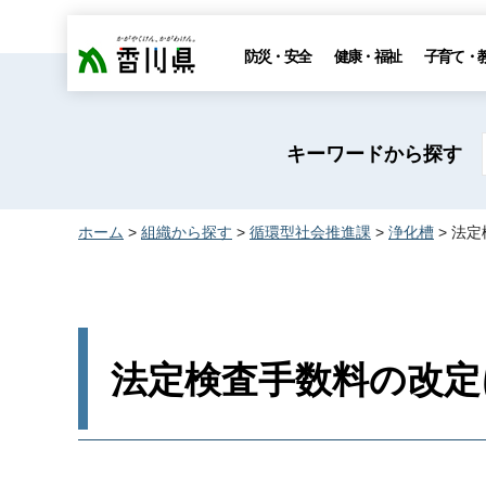
香川県
防災・安全
健康・福祉
子育て・
キーワードから探す
ホーム
>
組織から探す
>
循環型社会推進課
>
浄化槽
> 法
法定検査手数料の改定