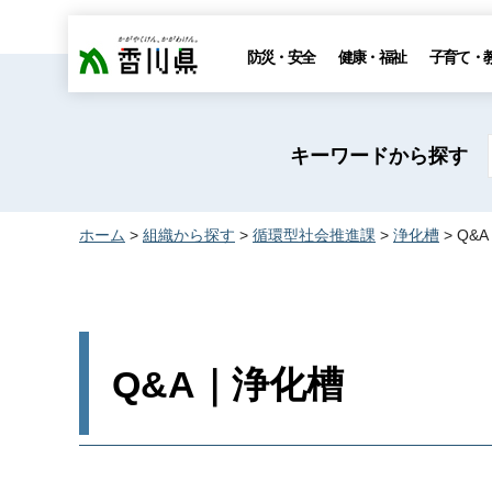
香川県
防災・安全
健康・福祉
子育て・
キーワードから探す
ホーム
>
組織から探す
>
循環型社会推進課
>
浄化槽
> Q&
Q&A｜浄化槽