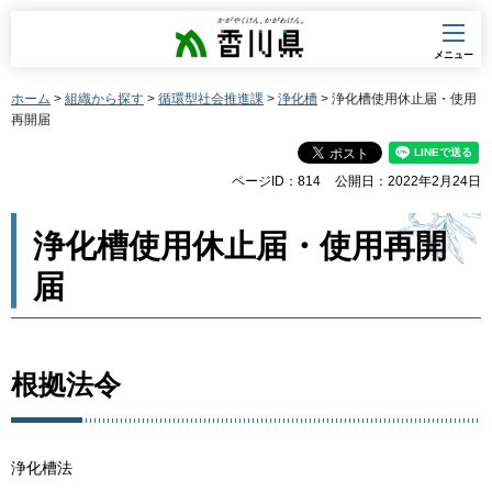
香川県
メニュー
ホーム
>
組織から探す
>
循環型社会推進課
>
浄化槽
> 浄化槽使用休止届・使用
再開届
ページID：814
公開日：2022年2月24日
浄化槽使用休止届・使用再開
届
根拠法令
浄化槽法