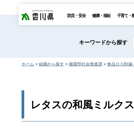
香川県
防災・安全
健康・福祉
子育て・
キーワードから探す
ホーム
>
組織から探す
>
循環型社会推進課
>
食品ロス削減
レタスの和風ミルク