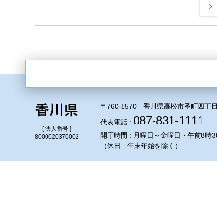
〒760-8570 香川県高松市番町四丁目
087-831-1111
代表電話 :
[ 法人番号 ]
開庁時間 : 月曜日～金曜日・午前8時3
8000020370002
（休日・年末年始を除く）