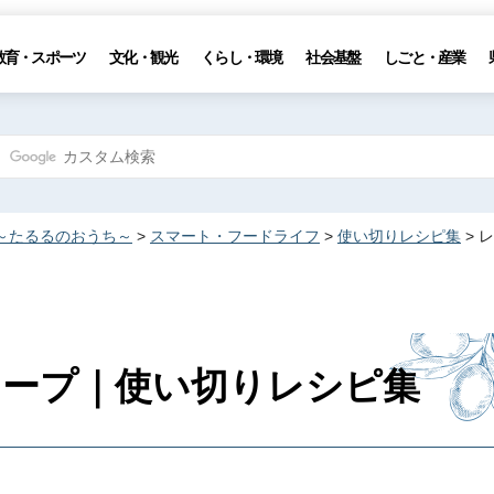
教育・スポーツ
文化・観光
くらし・環境
社会基盤
しごと・産業
～たるるのおうち～
>
スマート・フードライフ
>
使い切りレシピ集
> 
スープ｜使い切りレシピ集