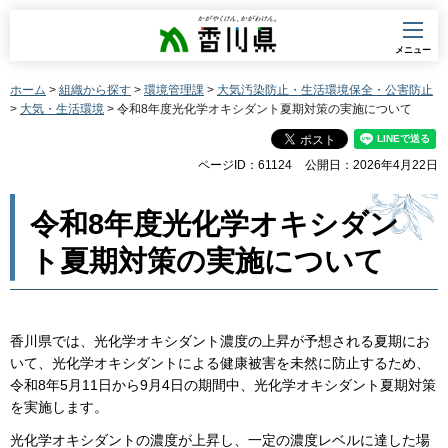
香川県
メニュー
ホーム
>
組織から探す
>
環境管理課
>
大気汚染防止・生活環境保全・公害防止
>
大気・生活環境
> 令和8年度光化学オキシダント夏期対策の実施について
ページID：61124
公開日：2026年4月22日
令和8年度光化学オキシダン
ト夏期対策の実施について
香川県では、光化学オキシダント濃度の上昇が予想される夏期にお
いて、光化学オキシダントによる健康被害を未然に防止するため、
令和8年5月11日から9月4日の期間中、光化学オキシダント夏期対策
を実施します。
光化学オキシダントの濃度が上昇し、一定の濃度レベルに達した場