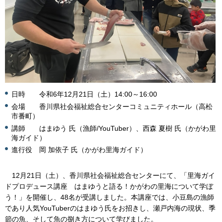
日時 令和6年12月21日（土）14:00～16:00
会場 香川県社会福祉総合センターコミュニティホール（高松
市番町）
講師 はまゆう 氏（漁師/YouTuber）、西森 夏樹 氏（かがわ里
海ガイド）
進行役 岡 加依子 氏（かがわ里海ガイド）
12月21日（土）、香川県社会福祉総合センターにて、「里海ガイ
ドプロデュース講座 はまゆうと語る！かがわの里海について学ぼ
う！」を開催し、48名が受講しました。本講座では、小豆島の漁師
であり人気YouTuberのはまゆう氏をお招きし、瀬戸内海の現状、季
節の魚、そして魚の捌き方について学びました。