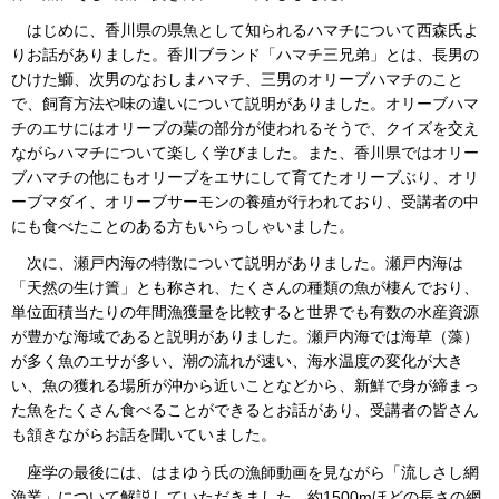
はじめに、香川県の県魚として知られるハマチについて西森氏よ
りお話がありました。香川ブランド「ハマチ三兄弟」とは、長男の
ひけた鰤、次男のなおしまハマチ、三男のオリーブハマチのこと
で、飼育方法や味の違いについて説明がありました。オリーブハマ
チのエサにはオリーブの葉の部分が使われるそうで、クイズを交え
ながらハマチについて楽しく学びました。また、香川県ではオリー
ブハマチの他にもオリーブをエサにして育てたオリーブぶり、オリ
ーブマダイ、オリーブサーモンの養殖が行われており、受講者の中
にも食べたことのある方もいらっしゃいました。
次に、瀬戸内海の特徴について説明がありました。瀬戸内海は
「天然の生け簀」とも称され、たくさんの種類の魚が棲んでおり、
単位面積当たりの年間漁獲量を比較すると世界でも有数の水産資源
が豊かな海域であると説明がありました。瀬戸内海では海草（藻）
が多く魚のエサが多い、潮の流れが速い、海水温度の変化が大き
い、魚の獲れる場所が沖から近いことなどから、新鮮で身が締まっ
た魚をたくさん食べることができるとお話があり、受講者の皆さん
も頷きながらお話を聞いていました。
座学の最後には、はまゆう氏の漁師動画を見ながら「流しさし網
漁業」について解説していただきました。約1500mほどの長さの網