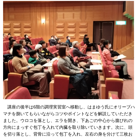
講座の後半は6階の調理実習室へ移動し、はまゆう氏にオリーブハ
マチを捌いてもらいながらコツやポイントなどを解説していただき
ました。ウロコを落とし、エラを開き、下あごの中心から腹びれの
方向にまっすぐ包丁を入れて内臓を取り除いていきます。次に、頭
を切り落とし、背骨に沿って包丁を入れ、左右の身を分けて三枚お