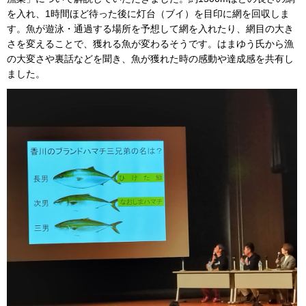
を入れ、1時間ほど待った後に灯台（ブイ）を目印に網を回収しま
す。魚が遊泳・通過する場所を予想して網を入れたり、網目の大き
さを変えることで、獲れる魚が変わるそうです。はまゆう氏から漁
の大変さや裏話などを聞き、魚が獲れた時の感動や達成感を共有し
ました。