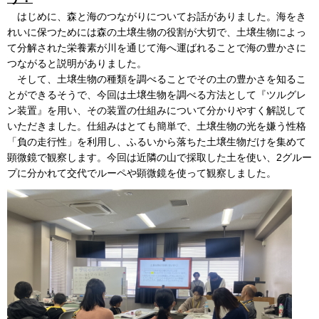
はじめに、森と海のつながりについてお話がありました。海をき
れいに保つためには森の土壌生物の役割が大切で、土壌生物によっ
て分解された栄養素が川を通じて海へ運ばれることで海の豊かさに
つながると説明がありました。
そして、土壌生物の種類を調べることでその土の豊かさを知るこ
とができるそうで、今回は土壌生物を調べる方法として『ツルグレ
ン装置』を用い、その装置の仕組みについて分かりやすく解説して
いただきました。仕組みはとても簡単で、土壌生物の光を嫌う性格
「負の走行性」を利用し、ふるいから落ちた土壌生物だけを集めて
顕微鏡で観察します。今回は近隣の山で採取した土を使い、2グルー
プに分かれて交代でルーペや顕微鏡を使って観察しました。