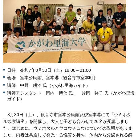
日時 令和7年8月30日（土）19:00～21:00
会場 室本公民館、室本港（観音寺市室本町）
講師 中野 耕治 氏（かがわ里海ガイド）
講師アシスタント 岡内 博信 氏、 片岡 裕子 氏（かがわ里海
ガイド）
8月30日（土）、観音寺市室本公民館及び室本港にて「ウミホタ
ル観察講座」を開催し、大人と子ども合わせて26名が受講しまし
た。はじめに、ウミホタルとヤコウチュウについての説明がありま
した。両者は共通して発光する性質を持ち、体内から分泌される酵