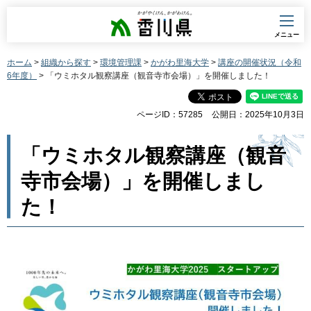
香川県
メニュー
ホーム
>
組織から探す
>
環境管理課
>
かがわ里海大学
>
講座の開催状況（令和
6年度）
> 「ウミホタル観察講座（観音寺市会場）」を開催しました！
ページID：57285
公開日：2025年10月3日
「ウミホタル観察講座（観音
寺市会場）」を開催しまし
た！