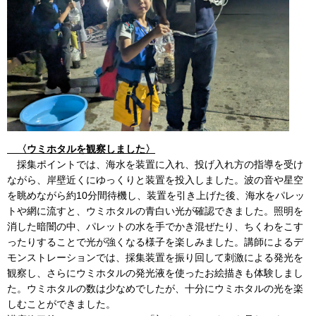
〈ウミホタルを観察しました〉
採集ポイントでは、海水を装置に入れ、投げ入れ方の指導を受け
ながら、岸壁近くにゆっくりと装置を投入しました。波の音や星空
を眺めながら約10分間待機し、装置を引き上げた後、海水をパレッ
トや網に流すと、ウミホタルの青白い光が確認できました。照明を
消した暗闇の中、パレットの水を手でかき混ぜたり、ちくわをこす
ったりすることで光が強くなる様子を楽しみました。講師によるデ
モンストレーションでは、採集装置を振り回して刺激による発光を
観察し、さらにウミホタルの発光液を使ったお絵描きも体験しまし
た。ウミホタルの数は少なめでしたが、十分にウミホタルの光を楽
しむことができました。