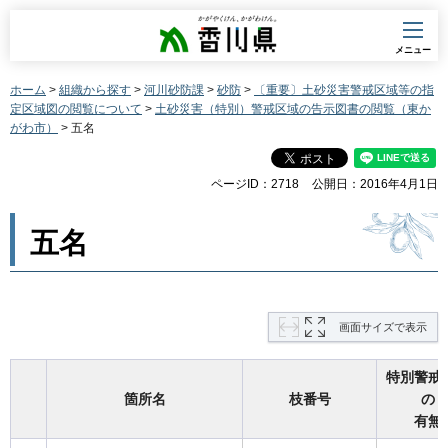
香川県
メニュー
ホーム
>
組織から探す
>
河川砂防課
>
砂防
>
〔重要〕土砂災害警戒区域等の指
定区域図の閲覧について
>
土砂災害（特別）警戒区域の告示図書の閲覧（東か
がわ市）
> 五名
ページID：2718
公開日：2016年4月1日
五名
画面サイズで表示
特別警戒
箇所名
枝番号
の
有無