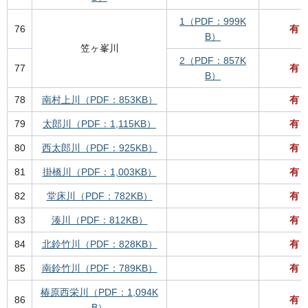
1（PDF：999K
76
有
B）
笠ヶ峯川
2（PDF：857K
77
有
B）
78
南村上川（PDF：853KB）
有
79
太郎川（PDF：1,115KB）
有
80
西太郎川（PDF：925KB）
有
81
掛橋川（PDF：1,003KB）
有
82
堂床川（PDF：782KB）
有
83
湊川（PDF：812KB）
有
84
北鈴竹川（PDF：828KB）
有
85
南鈴竹川（PDF：789KB）
有
椿原西栄川（PDF：1,094K
86
有
B）