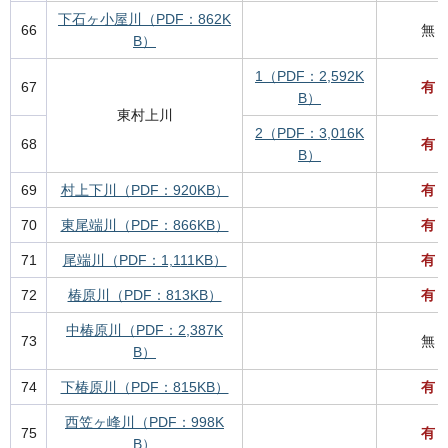
下石ヶ小屋川（PDF：862K
66
無
B）
1（PDF：2,592K
67
有
B）
東村上川
2（PDF：3,016K
68
有
B）
69
村上下川（PDF：920KB）
有
70
東尾端川（PDF：866KB）
有
71
尾端川（PDF：1,111KB）
有
72
椿原川（PDF：813KB）
有
中椿原川（PDF：2,387K
73
無
B）
74
下椿原川（PDF：815KB）
有
西笠ヶ峰川（PDF：998K
75
有
B）