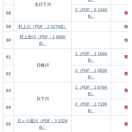
北日下川
2（PDF：5,144K
58
有
B）
59
村上川（PDF：2,027KB）
無
村上南川（PDF：1,085K
60
無
B）
1（PDF：1,166K
61
有
B）
日根川
2（PDF：1,083K
62
有
B）
1（PDF：2,676K
63
有
B）
日下川
2（PDF：2,719K
64
有
B）
石ヶ小屋川（PDF：3,232K
65
有
B）