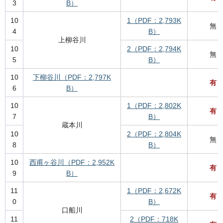
3
B）
10
1（PDF：2,793K
無
4
B）
上柳谷川
10
2（PDF：2,794K
無
5
B）
10
下柳谷川（PDF：2,797K
有
6
B）
10
1（PDF：2,802K
有
7
B）
蔵本川
10
2（PDF：2,804K
無
8
B）
10
西甫ヶ谷川（PDF：2,952K
有
9
B）
11
1（PDF：2,672K
有
0
B）
口船川
11
2（PDF：718K