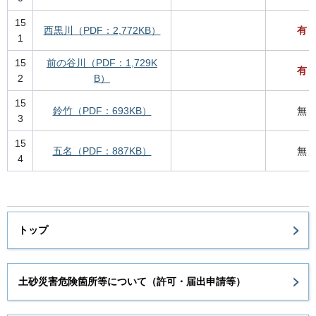
15
西黒川（PDF：2,772KB）
有
1
15
前の谷川（PDF：1,729K
有
2
B）
15
鈴竹（PDF：693KB）
無
3
15
五名（PDF：887KB）
無
4
トップ
土砂災害危険箇所等について（許可・届出申請等）