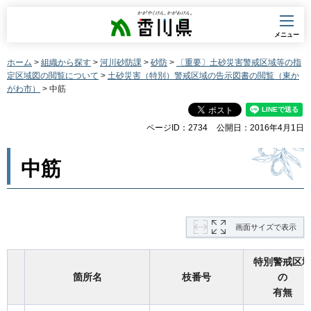
香川県
メニュー
ホーム
>
組織から探す
>
河川砂防課
>
砂防
>
〔重要〕土砂災害警戒区域等の指
定区域図の閲覧について
>
土砂災害（特別）警戒区域の告示図書の閲覧（東か
がわ市）
> 中筋
ページID：2734
公開日：2016年4月1日
中筋
画面サイズで表示
特別警戒区
箇所名
枝番号
の
有無