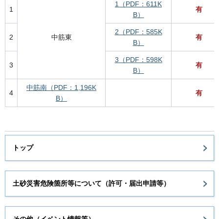
1（PDF：611K
1
有
B）
2（PDF：585K
2
中筋東
有
B）
3（PDF：598K
3
有
B）
中筋南（PDF：1,196K
4
有
B）
トップ
土砂災害危険箇所等について（許可・届出申請等）