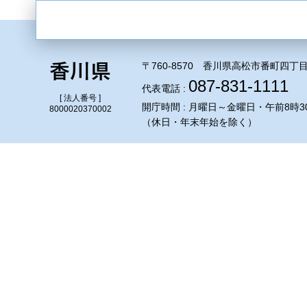
〒760-8570 香川県高松市番町四丁目
087-831-1111
代表電話 :
[ 法人番号 ]
開庁時間 : 月曜日～金曜日・午前8時3
8000020370002
（休日・年末年始を除く）