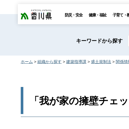
香川県
防災・安全
健康・福祉
子育て・
キーワードから探す
ホーム
>
組織から探す
>
建築指導課
>
盛土規制法
>
関係情
「我が家の擁壁チェ