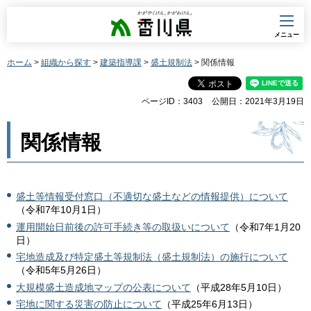
香川県
メニュー
ホーム
>
組織から探す
>
建築指導課
>
盛土規制法
> 関係情報
ページID：3403
公開日：2021年3月19日
関係情報
盛土等情報受付窓口（不適切な盛土などの情報提供）について
（令和7年10月1日）
運用開始日前後の許可手続き等の取扱いについて
（令和7年1月20
日）
宅地造成及び特定盛土等規制法（盛土規制法）の施行について
（令和5年5月26日）
大規模盛土造成地マップの公表について
（平成28年5月10日）
宅地に関する災害の防止について
（平成25年6月13日）