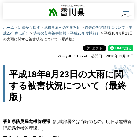
香川県
メニュー
ホーム
>
組織から探す
>
危機事象への初動対応
>
過去の災害情報について（平
成26年度以前）
>
過去の災害被害情報（平成26年度以前）
> 平成18年8月23日
の大雨に関する被害状況について（最終版）
ページID：10554
公開日：2020年12月10日
平成18年8月23日の大雨に関
する被害状況について（最終
版）
香川県防災局危機管理課
（記載部署名は当時のもの。現在は危機管
理総局危機管理課。）