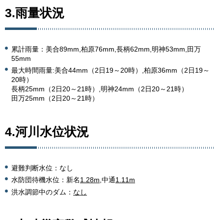
3.雨量状況
累計雨量：美合89mm,柏原76mm,長柄62mm,明神53mm,田万
55mm
最大時間雨量:美合44mm（2日19～20時）,柏原36mm（2日19～
20時）
長柄25mm（2日20～21時）,明神24mm（2日20～21時）
田万25mm（2日20～21時）
4.河川水位状況
避難判断水位：なし
水防団待機水位：新名
1.28m
,中通
1.11m
洪水調節中のダム：
なし