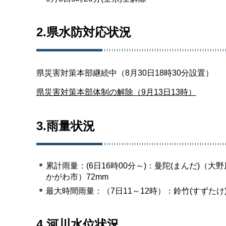
2.県水防対応状況
県災害対策本部継続中（8月30日18時30分設置）
県災害対策本部体制の解除（9月13日13時）
3.雨量状況
累計雨量：(6日16時00分～)：曼陀(まんだ)（大
かがわ市）72mm
最大時間雨量：（7日11～12時）：鈴竹(すずたけ
4.河川水位状況