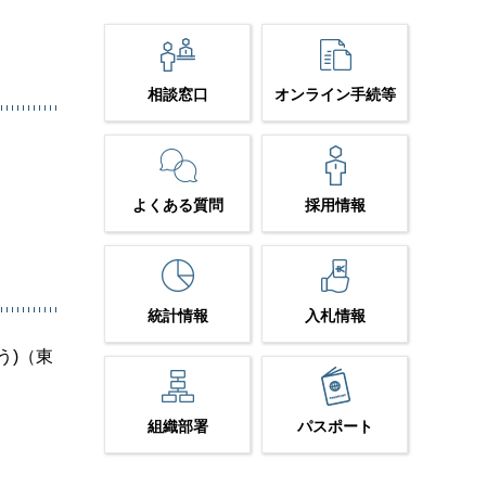
相談窓口
オンライン手続等
よくある質問
採用情報
統計情報
入札情報
う)（東
組織部署
パスポート