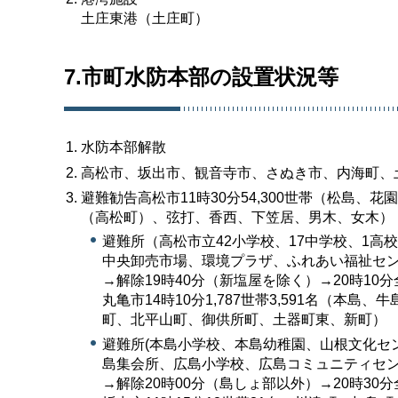
土庄東港（土庄町）
7.市町水防本部の設置状況等
水防本部解散
高松市、坂出市、観音寺市、さぬき市、内海町、
避難勧告高松市11時30分54,300世帯（松島
（高松町）、弦打、香西、下笠居、男木、女木）
避難所（高松市立42小学校、17中学校、1高
中央卸売市場、環境プラザ、ふれあい福祉セ
→解除19時40分（新塩屋を除く）→20時10
丸亀市14時10分1,787世帯3,591名（
町、北平山町、御供所町、土器町東、新町）
避難所(本島小学校、本島幼稚園、山根文化セ
島集会所、広島小学校、広島コミュニティセン
→解除20時00分（島しょ部以外）→20時30