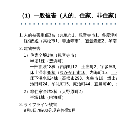
（1）一般被害（人的、住家、非住家
人的被害重傷3名（丸亀市1、
観音寺市1
、多度津
軽傷
5名
（高松市1、善通寺市1、
観音寺市2
、琴南
建物被害
1）住家全壊1棟（観音寺市）
半壊1棟（豊浜町）
一部損壊18棟（内海町12、土庄町2、宇多津町
床上浸水
48棟
（
東かがわ市16
、内海町15、
土
床下浸水
624棟
（高松市293、
丸亀市16
、
坂出
池田町24
、牟礼町
15
、庵治町44、直島町40、
2）非住家全壊2棟（大野原町2）
半壊1棟（内海町）
ライフライン被害
9月8日7時00分現在停電0戸