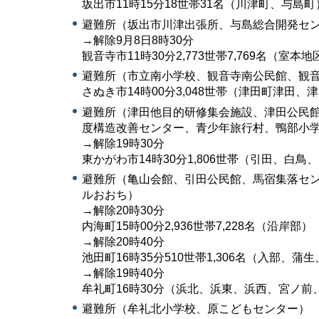
坂出市11時15分18世帯31名（川津町、与島町
避難所（坂出市川津出張所、与島総合開発セ
→解除9月8日8時30分
観音寺市11時30分2,773世帯7,769名
避難所（市立南小学校、観音寺南公民館、観音
さぬき市14時00分3,048世帯（津田町津田
避難所（津田他目的研修集会施設、津田公民
度構造改善センター、青少年旅行村、鴨部小
→解除19時30分
東かがわ市14時30分1,806世帯（引田、白鳥
避難所（亀山会館、引田公民館、馬宿集落セ
ルおおち）
→解除20時30分
内海町15時00分2,936世帯7,228名（沿岸部）
→解除20時40分
池田町16時35分510世帯1,306名（入部
→解除19時40分
牟礼町16時30分（浜北、浜東、浜西、宮ノ前
避難所（牟礼北小学校、原こどもセンター）