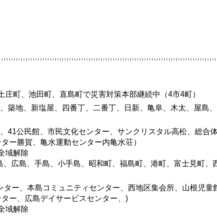
土庄町、池田町、直島町で災害対策本部継続中（4市4町）
、花園、築地、新塩屋、四番丁、二番丁、日新、亀阜、木太、屋島
校、41公民館、市民文化センター、サンクリスタル高松、総合
ンター勝賀、亀水運動センター内亀水荘）
分全域解除
本島、牛島、広島、手島、小手島、昭和町、福島町、港町、富士見町、
ンター、本島コミュニティセンター、西地区集会所、山根児童
ター、広島デイサービスセンター、)
分全域解除