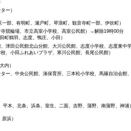
）
ンター）
（室本地区一部、有明町、瀬戸町、琴浪町、観音寺町一部、伊吹町）
寺競輪場、市立高室小学校、高室公民館）→解除19時00分
、津田町鶴羽、志度、鴨庄、小田）
館、津田公民館北山分館、大川公民館、志度小学校、志度東中
学校、小田ふれあいプラザ、寒川公民館、長尾公民館）
、大内）
ンター、中央公民館、湊保育所、三本松小学校、馬篠自治会館
、蒲生、平木、北条、浜条、室生、二面、吉野、蒲野、南蒲野、神浦
、原浜）