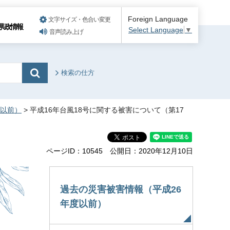
Foreign Language
文字サイズ・色合い変更
県政情報
Select Language
▼
音声読み上げ
検索の仕方
度以前）
> 平成16年台風18号に関する被害について（第17
ページID：10545
公開日：2020年12月10日
：
過去の災害被害情報（平成26
年度以前）