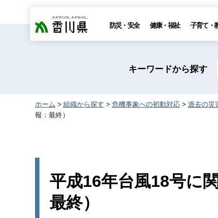
香川県
防災・安全
健康・福祉
子育て・
キーワードから探す
ホーム
>
組織から探す
>
危機事象への初動対応
>
過去の災
報：最終）
平成16年台風18号に
最終）