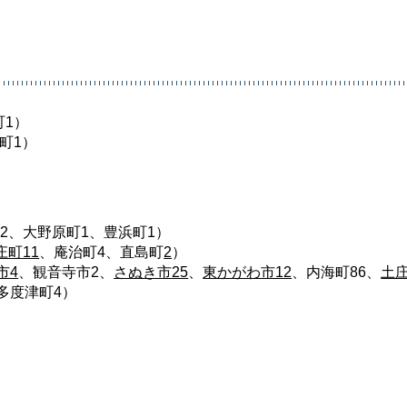
）
町1）
町1）
2、大野原町1、豊浜町1）
庄町11
、庵治町4、直島町
2
）
市4
、観音寺市2、
さぬき市25
、
東かがわ市12
、内海町86、
土庄
多度津町4）