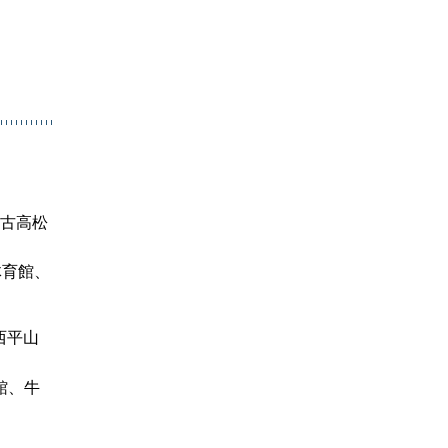
、古高松
体育館、
西平山
館、牛