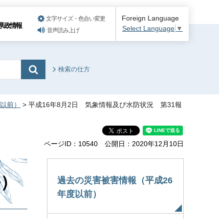
Foreign Language
文字サイズ・色合い変更
県政情報
Select Language
▼
音声読み上げ
検索の仕方
度以前）
> 平成16年8月2日 気象情報及び水防状況 第31報
ページID：10540
公開日：2020年12月10日
終）
過去の災害被害情報（平成26
年度以前）