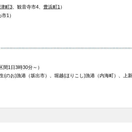
津町3
、観音寺市4、
豊浜町1
）
わ市1）
間1日3時30分～）
生(のお)漁港（坂出市）、堀越(ほりこし)漁港（内海町）、上新