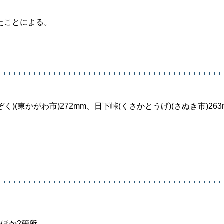
たことによる。
く)(東かがわ市)272mm、日下峠(くさかとうげ)(さぬき市)263
)ほか2箇所