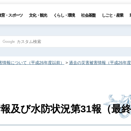
教育・スポーツ
文化・観光
くらし・環境
社会基盤
しごと・産業
害情報について（平成26年度以前）
>
過去の災害被害情報（平成26年
情報及び水防状況第31報（最