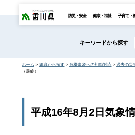
香川県
防災・安全
健康・福祉
子育て・
キーワードから探す
ホーム
>
組織から探す
>
危機事象への初動対応
>
過去の災
（最終）
平成16年8月2日気象