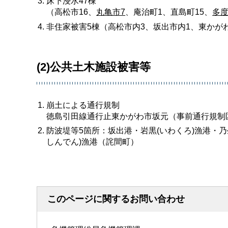
床下浸水47棟
（高松市16、
丸亀市7
、庵治町1、直島町15、
多度
非住家被害5棟（高松市内3、坂出市内1、東かが
(2)公共土木施設被害等
崩土による通行規制
徳島引田線通行止東かがわ市坂元（事前通行規制区
防波堤等5箇所：坂出港・岩黒(いわくろ)漁港・乃
しんでん)漁港（詫間町）
このページに関するお問い合わせ