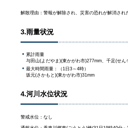
解散理由：警報が解除され、災害の恐れが解消され
3.雨量状況
累計雨量
与田山(よだやま)(東かがわ市)277mm、千足(せんぞ
最大時間雨量：（1日3～4時）
坂元(さかもと)(東かがわ市)31mm
4.河川水位状況
警戒水位：なし
通報水位：香東川郷東(ごうとう)橋(31日19時40分～