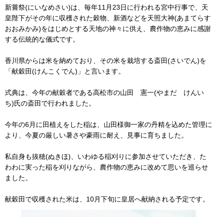
新嘗祭(にいなめさい)は、毎年11月23日に行われる宮中行事で、天
皇陛下がその年に収穫された穀物、新酒などを天照大神(あまてらす
おおみかみ)をはじめとする天地の神々に供え、農作物の恵みに感謝
する伝統的な儀式です。
香川県からは米を納めており、その米を栽培する斎田(さいでん)を
「献穀田(けんこくでん)」と言います。
式典は、今年の献穀者である高松市の山田 憲一(やまだ けんい
ち)氏の斎田で行われました。
今年の6月に田植えをした稲は、山田様御一家の丹精を込めた管理に
より、今夏の厳しい暑さや豪雨に耐え、見事に育ちました。
私自身も抜穂(ぬきほ)、いわゆる稲刈りに参加させていただき、た
わわに実った稲を刈りながら、農作物の恵みに改めて思いを巡らせ
ました。
献穀田で収穫された米は、10月下旬に皇居へ献納される予定です。