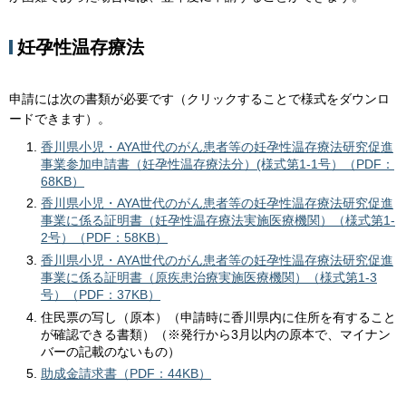
妊孕性温存療法
申請には次の書類が必要です（クリックすることで様式をダウンロ
ードできます）。
香川県小児・AYA世代のがん患者等の妊孕性温存療法研究促進
事業参加申請書（妊孕性温存療法分）(様式第1-1号）（PDF：
68KB）
香川県小児・AYA世代のがん患者等の妊孕性温存療法研究促進
事業に係る証明書（妊孕性温存療法実施医療機関）（様式第1-
2号）（PDF：58KB）
香川県小児・AYA世代のがん患者等の妊孕性温存療法研究促進
事業に係る証明書（原疾患治療実施医療機関）（様式第1-3
号）（PDF：37KB）
住民票の写し（原本）（申請時に香川県内に住所を有すること
が確認できる書類）（※発行から3月以内の原本で、マイナン
バーの記載のないもの）
助成金請求書（PDF：44KB）