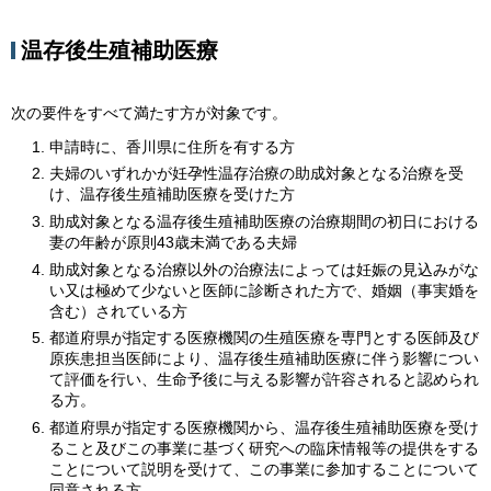
温存後生殖補助医療
次の要件をすべて満たす方が対象です。
申請時に、香川県に住所を有する方
夫婦のいずれかが妊孕性温存治療の助成対象となる治療を受
け、温存後生殖補助医療を受けた方
助成対象となる温存後生殖補助医療の治療期間の初日における
妻の年齢が原則43歳未満である夫婦
助成対象となる治療以外の治療法によっては妊娠の見込みがな
い又は極めて少ないと医師に診断された方で、婚姻（事実婚を
含む）されている方
都道府県が指定する医療機関の生殖医療を専門とする医師及び
原疾患担当医師により、温存後生殖補助医療に伴う影響につい
て評価を行い、生命予後に与える影響が許容されると認められ
る方。
都道府県が指定する医療機関から、温存後生殖補助医療を受け
ること及びこの事業に基づく研究への臨床情報等の提供をする
ことについて説明を受けて、この事業に参加することについて
同意される方。