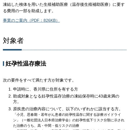
凍結した検体を用いた生殖補助医療（温存後生殖補助医療）に要す
る費用の一部を助成します。
事業のご案内（PDF：826KB）
対象者
妊孕性温存療法
次の要件をすべて満たす方が対象です。
申請時に、香川県に住所を有する方
助成対象となる妊孕性温存治療の凍結保存時に43歳未満の
方。
原疾患の治療内容について、以下のいずれかに該当する方。
「小児、思春期・若年がん患者の妊孕性温存に関する診療ガイドライ
ン」（一般社団法人日本癌治療学会）の妊孕性低下リスク分類に示され
た治療のうち、高・中間・低リスクの治療