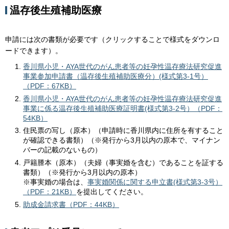
温存後生殖補助医療
申請には次の書類が必要です（クリックすることで様式をダウンロ
ードできます）。
香川県小児・AYA世代のがん患者等の妊孕性温存療法研究促進
事業参加申請書（温存後生殖補助医療分）(様式第3-1号）
（PDF：67KB）
香川県小児・AYA世代のがん患者等の妊孕性温存療法研究促進
事業に係る温存後生殖補助医療証明書(様式第3-2号）（PDF：
54KB）
住民票の写し（原本）（申請時に香川県内に住所を有すること
が確認できる書類）（※発行から3月以内の原本で、マイナン
バーの記載のないもの）
戸籍謄本（原本）（夫婦（事実婚を含む）であることを証する
書類）（※発行から3月以内の原本）
※事実婚の場合は、
事実婚関係に関する申立書(様式第3-3号）
（PDF：21KB）
を提出してください。
助成金請求書（PDF：44KB）