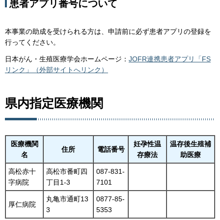
患者アプリ番号について
本事業の助成を受けられる方は、申請前に必ず患者アプリの登録を
行ってください。
日本がん・生殖医療学会ホームページ：
JOFR連携患者アプリ「FS
リンク」（外部サイトへリンク）
県内指定医療機関
医療機関
妊孕性温
温存後生殖補
住所
電話番号
名
存療法
助医療
高松赤十
高松市番町四
087-831-
字病院
丁目1-3
7101
丸亀市通町13
0877-85-
厚仁病院
3
5353