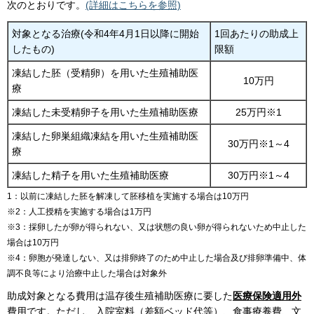
次のとおりです。
(詳細はこちらを参照)
対象となる治療(令和4年4月1日以降に開始
1回あたりの助成上
したもの)
限額
凍結した胚（受精卵）を用いた生殖補助医
10万円
療
凍結した未受精卵子を用いた生殖補助医療
25万円※1
凍結した卵巣組織凍結を用いた生殖補助医
30万円※1～4
療
凍結した精子を用いた生殖補助医療
30万円※1～4
1：以前に凍結した胚を解凍して胚移植を実施する場合は10万円
※2：人工授精を実施する場合は1万円
※3：採卵したが卵が得られない、又は状態の良い卵が得られないため中止した
場合は10万円
※4：卵胞が発達しない、又は排卵終了のため中止した場合及び排卵準備中、体
調不良等により治療中止した場合は対象外
助成対象となる費用は温存後生殖補助医療に要した
医療保険適用外
費用です。ただし、入院室料（差額ベッド代等）、食事療養費、文