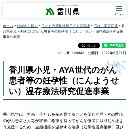
香川県
メニュー
ホーム
>
組織から探す
>
子ども政策推進局子ども家庭課
>
不妊・不育症等
> 香
川県小児・AYA世代のがん患者等の妊孕性（にんようせい）温存療法研究促進
事業の概要
ページID：24942
公開日：2022年9月21日
香川県小児・AYA世代のがん
患者等の妊孕性（にんようせ
い）温存療法研究促進事業
香川県では、将来、子どもを産み育てることを望む小児・AYA世代
のがん患者さん等が将来に希望を持ってがん治療等に取り組めるよ
う支援するため、生殖機能を温存する治療（妊孕性温存治療）及び