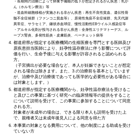
・長期間の治療によって卵巣予備能の低下が想定されるがん疾患：乳が
ん（ホルモン療法）等
・造血幹細胞移植が実施される非がん疾患：再生不良性貧血、遺伝性骨
髄不全症候群（ファンコニ貧血等）、原発性免疫不全症候群、先天代謝
異常症、サラセミア、鎌状赤血球症、慢性活動性EBウイルス感染症等
・アルキル化剤が投与される非がん疾患：全身性エリテマトーデス、ル
ープス腎炎、多発性筋炎・皮膚筋炎、ベーチェット病等
都道府県が指定する医療機関の生殖医療を専門とする医師及び
原疾患担当医師により、妊孕性温存療法に伴う影響について評
価を行い、生命予後に与える影響が許容されると認められる
方。
（子宮摘出が必要な場合など、本人が妊娠できないことが想定
される場合は除きます。また、3.の治療前を基本としています
が、治療中及び治療後であっても医学的な必要性がある場合に
は対象とします。）
都道府県が指定する医療機関から、妊孕性温存療法を受けるこ
と及びこの事業に基づく研究への臨床情報等の提供をすること
について説明を受けて、この事業に参加することについて同意
される方。
対象者が未成年の場合は、できる限り本人も説明を受けた上
で、親権者又は未成年後見人による同意を得た方
本事業の対象となる費用について、他の制度による助成を受け
ていない方