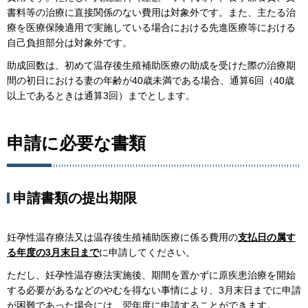
書料等の治療に直接関係のない費用は対象外です。また、主たる治
療を医療保険適用で実施している場合における先進医療等における
自己負担部分は対象外です。
助成回数は、初めて温存後生殖補助医療の助成を受けた際の治療期
間の初日における妻の年齢が40歳未満である場合、通算6回（40歳
以上であるときは通算3回）までとします。
申請に必要な書類
申請書類の提出期限
妊孕性温存療法又は温存後生殖補助医療に係る費用の
支払日の属す
る年度の3月末日まで
に申請してください。
ただし、妊孕性温存療法実施後、期間を置かずに原疾患治療を開始
する必要があるなどのやむを得ない事情により、3月末日までに申請
が困難であった場合には、翌年度に申請することができます。