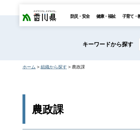
香川県
防災・安全
健康・福祉
子育て・
キーワードから探す
ホーム
>
組織から探す
> 農政課
農政課