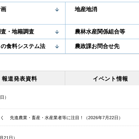
計画
地産地消
調査・地籍調査
農林水産関係組合等
りの食料システム法
農政課お問合せ先
報道発表
資料
イベント
情報
1日）
く 先進農業・畜産・水産業者等に注目！（2026年7月22日）
月21日）