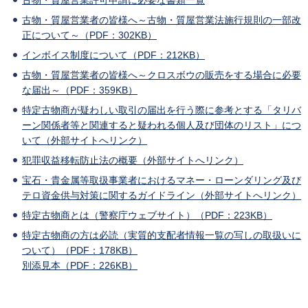
古物・質屋営業者の皆様へ～古物・質屋営業法施行規則の一部改
正について～（PDF：302KB）
インボイス制度について（PDF：212KB）
古物・質屋営業者の皆様へ～クロスボウの販売をする場合に必要
な届出～（PDF：359KB）
特定古物商が疑わしい取引の届出を行う際に参考とする「タリバ
ーン関係者等と関連すると疑われる個人及び団体のリスト」につ
いて（外部サイトへリンク）
犯罪収益移転防止法の概要（外部サイトへリンク）
宝石・貴金属等取扱事業者におけるマネー・ローンダリング及び
テロ資金供与対策に関するガイドライン（外部サイトへリンク）
特定古物商とは（警察庁ウェブサイト）（PDF：223KB）
特定古物商の方は必読（実質的支配者情報一覧の写しの取扱いに
ついて）（PDF：178KB）
別添見本（PDF：226KB）