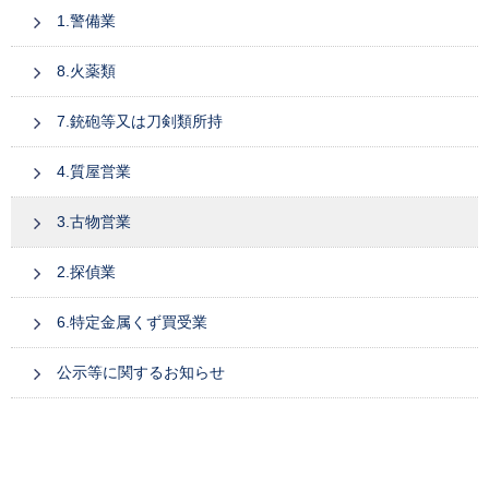
1.警備業
8.火薬類
7.銃砲等又は刀剣類所持
4.質屋営業
3.古物営業
2.探偵業
6.特定金属くず買受業
公示等に関するお知らせ